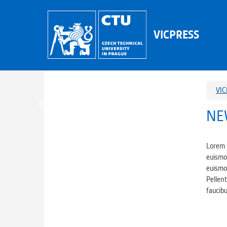
VICPRESS
VIC
NE
Lorem 
euismod
euismod
Pellent
faucibu