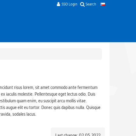
SSO Login
Search
 tincidunt risus lorem, sit amet commodo ante fermentum
x iaculis molestie. Pellentesque eget lectus odio. Duis
stibulum quam enim, eu suscipit arcu mollis vitae.
tis augue elit eu tortor. Donec quis dapibus nulla. Quisque
avida, sodales lacus.
Last change: 02.05.2022