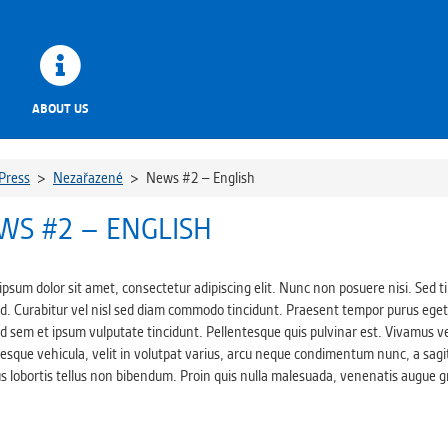
ABOUT US
Press
>
Nezařazené
>
News #2 – English
WS #2 – ENGLISH
ipsum dolor sit amet, consectetur adipiscing elit. Nunc non posuere nisi. Sed
. Curabitur vel nisl sed diam commodo tincidunt. Praesent tempor purus eget e
 sem et ipsum vulputate tincidunt. Pellentesque quis pulvinar est. Vivamus ve
esque vehicula, velit in volutpat varius, arcu neque condimentum nunc, a sagit
s lobortis tellus non bibendum. Proin quis nulla malesuada, venenatis augue gr